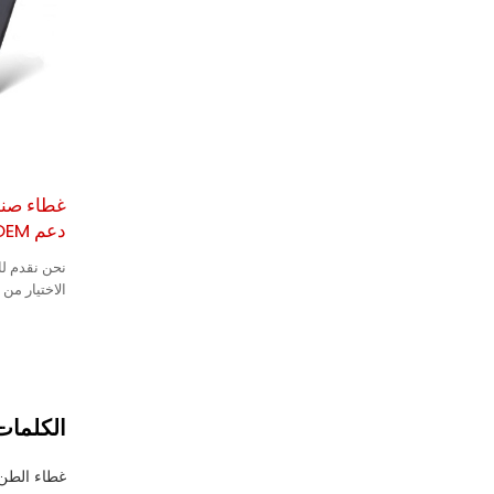
غطاء صند
دعم OEM
نحن نقدم ل
الاختيار من
الكلمات 
غطاء الطن