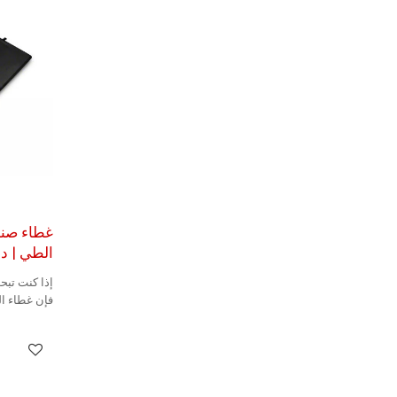
غطاء صند
الطي | دعم 
إذا كنت تبح
فإن غطاء ال
الخيار الأفض