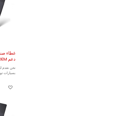
غطاء صندو
دعم OEM
نحن نقدم لك
بسيارات توي
واسعة.