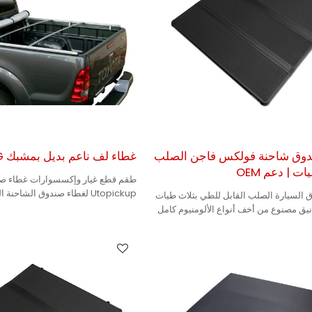
دوق شاحنة فولكس فاجن الصلب
غطاء لف ناعم بديل بمشبك G
ات | دعم OEM
طقم قطع غيار وإكسسوارات غطاء ص
Utopickup لغطاء صندوق الشاحنة الناعم القابل للطي
 السيارة الصلب القابل للطي بثلاث طيات
يق مصنوع من أخف أنواع الألومنيوم كامل
يجعله متينًا.