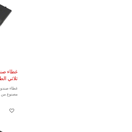
غطاء صند
ثلاثي الطي
غطاء صندوق
مصنوع من أج
متينًا.