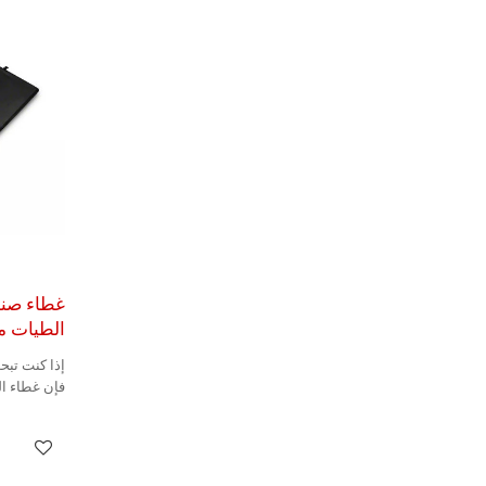
غطاء صندو
الطيات مقاس ٦ بوصا
إذا كنت تبح
فإن غطاء ال
الخيار الأفض