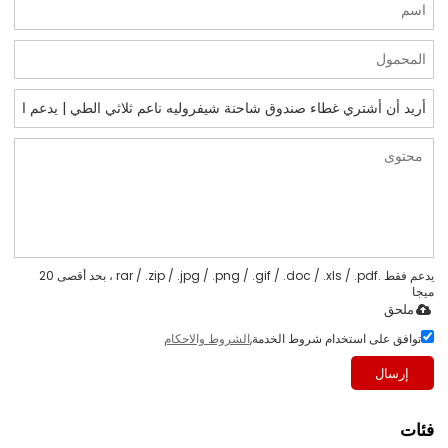
يدعم فقط .rar / .zip / .jpg / .png / .gif / .doc / .xls / .pdf ، بحد أقصى 20
ميجا
ملحق
توافق على استخدام شروط الخدمة,
الشروط والاحكام
إرسال
فئات