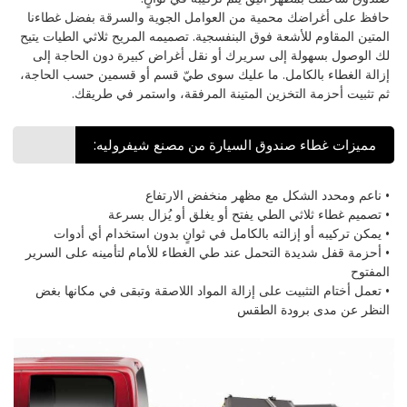
حافظ على أغراضك محمية من العوامل الجوية والسرقة بفضل غطاءنا
المتين المقاوم للأشعة فوق البنفسجية. تصميمه المريح ثلاثي الطيات يتيح
لك الوصول بسهولة إلى سريرك أو نقل أغراض كبيرة دون الحاجة إلى
إزالة الغطاء بالكامل. ما عليك سوى طيّ قسم أو قسمين حسب الحاجة،
ثم تثبيت أحزمة التخزين المتينة المرفقة، واستمر في طريقك.
مميزات غطاء صندوق السيارة من مصنع شيفروليه:
• ناعم ومحدد الشكل مع مظهر منخفض الارتفاع
• تصميم غطاء ثلاثي الطي يفتح أو يغلق أو يُزال بسرعة
• يمكن تركيبه أو إزالته بالكامل في ثوانٍ بدون استخدام أي أدوات
• أحزمة قفل شديدة التحمل عند طي الغطاء للأمام لتأمينه على السرير
المفتوح
• تعمل أختام التثبيت على إزالة المواد اللاصقة وتبقى في مكانها بغض
النظر عن مدى برودة الطقس