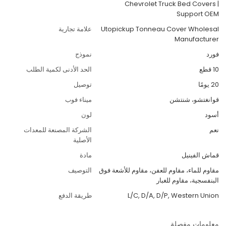
Chevrolet Truck Bed Covers |
Support OEM
Utopickup Tonneau Cover Wholesal
علامة تجارية
Manufacturer
فورد
نموذج
10 قطع
الحد الأدنى لكمية الطلب
20 يومًا
توصيل
قوانغتشو، شنتشن
ميناء فوب
أسود
لون
نعم
الشركة المصنعة للمعدات
الأصلية
قماش الفينيل
مادة
مقاوم للماء، مقاوم للعفن، مقاوم للأشعة فوق
التوصيف
البنفسجية، مقاوم للغبار
L/C, D/A, D/P, Western Union
طريقة الدفع
معلومات مفصلة