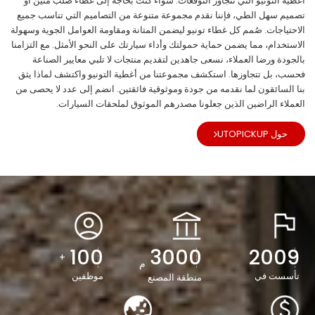
أغطية التونيو التي تتجاوز التوقعات. سواء كنت بحاجة إلى غطاء صلب متين أو
تصميم سهل الطي، فإننا نقدم مجموعة متنوعة من التصاميم التي تناسب جميع
الاحتياجات. صُمم كل غطاء تونيو ليضمن المتانة ومقاومة العوامل الجوية وسهولة
الاستخدام، مما يضمن حماية حمولتك وأداء سيارتك على النحو الأمثل. مع التزامنا
بالجودة ورضا العملاء، نسعى جاهدين لتقديم منتجات لا تلبي معايير الصناعة
فحسب، بل تتجاوزها. استكشف مجموعتنا من أغطية التونيو واكتشف لماذا يثق
بنا السائقون لما نقدمه من جودة وموثوقية فائقتين. انضم إلى عدد لا يحصى من
العملاء الراضين الذين جعلونا مصدرهم الموثوق لملحقات السيارات.
حول UTOPICKUP
100
3000
2009
+
م
تأسست في
موظفين
منطقة المصنع