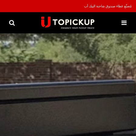
مُصنِّع غطاء صندوق شاحنة البيك أب