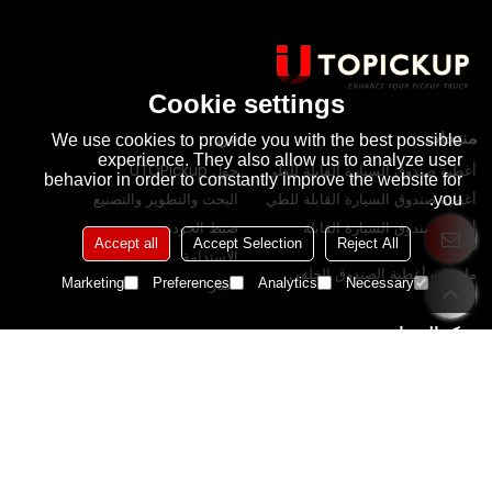
Cookie settings
منتجات
عن
We use cookies to provide you with the best possible
experience. They also allow us to analyze user
أغطية صندوق السيارة القابلة للطي
حول UTOPickup
behavior in order to constantly improve the website for
أغطية صندوق السيارة القابلة للطي
البحث والتطوير والتصنيع
you.
أغطية صندوق السيارة القابلة
ضبط الجودة
Accept all
Accept Selection
Reject All
للسحب
الاستدامة
ملحقات أغطية الصندوق الخلفي
Marketing
Preferences
Analytics
Necessary
أخبار
مركز المساعدة
دليل المالك
دليل الاختيار
تتبع الطلب
التعليمات
مدونة