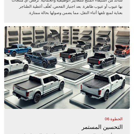
للتأكد من استيفاء المنتج للمعايير الوظيفية والجمالية. تُرفض أي منتجات
بها عيوب أو عيوب ظاهرة. بعد اجتياز الفحص، تُغلّف أغطية الطناجر
بعناية لمنع تلفها أثناء النقل، مما يضمن وصولها بحالة ممتازة.
الخطوة 06
التحسين المستمر