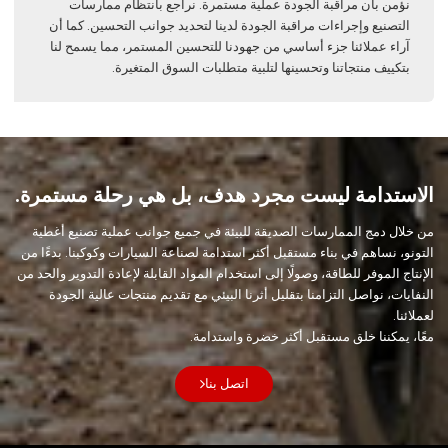
نؤمن بأن مراقبة الجودة عملية مستمرة. نراجع بانتظام ممارسات
التصنيع وإجراءات مراقبة الجودة لدينا لتحديد جوانب التحسين. كما أن
آراء عملائنا جزء أساسي من جهودنا للتحسين المستمر، مما يسمح لنا
بتكييف منتجاتنا وتحسينها لتلبية متطلبات السوق المتغيرة.
الاستدامة ليست مجرد هدف، بل هي رحلة مستمرة.
من خلال دمج الممارسات الصديقة للبيئة في جميع جوانب عملية تصنيع أغطية
التونو، نساهم في بناء مستقبل أكثر استدامة لصناعة السيارات وكوكبنا. بدءًا من
الإنتاج الموفر للطاقة، وصولًا إلى استخدام المواد القابلة لإعادة التدوير والحد من
النفايات، نواصل التزامنا بتقليل أثرنا البيئي مع تقديم منتجات عالية الجودة
لعملائنا.
معًا، يمكننا خلق مستقبل أكثر خضرة واستدامة.
اتصل بنا