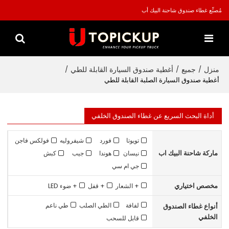
مُصنِّع غطاء صندوق شاحنة البيك أب
منزل
جميع
أغطية صندوق السيارة القابلة للطي
/
/
/
أغطية صندوق السيارة الصلبة القابلة للطي
أداة البحث السريع عن غطاء الصندوق الخلفي
تويوتا
فورد
شيفروليه
فولكس فاجن
ماركة شاحنة البيك اب
نيسان
هوندا
جيب
كبش
جي ام سي
مخصص اختياري
+ الشعار
+ قفل
+ ضوء LED
لفافة
الطي الصلب
طي ناعم
أنواع غطاء الصندوق
الخلفي
قابل للسحب