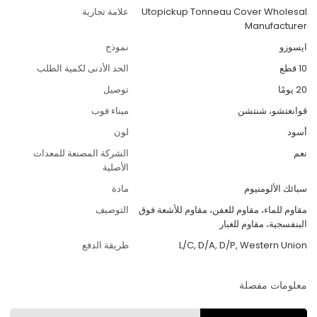
Utopickup Tonneau Cover Wholesal
علامة تجارية
Manufacturer
ايسوزو
نموذج
10 قطع
الحد الأدنى لكمية الطلب
20 يومًا
توصيل
قوانغتشو، شنتشن
ميناء فوب
أسود
لون
نعم
الشركة المصنعة للمعدات
الأصلية
سبائك الألومنيوم
مادة
مقاوم للماء، مقاوم للعفن، مقاوم للأشعة فوق
التوصيف
البنفسجية، مقاوم للغبار
L/C, D/A, D/P, Western Union
طريقة الدفع
معلومات مفصلة