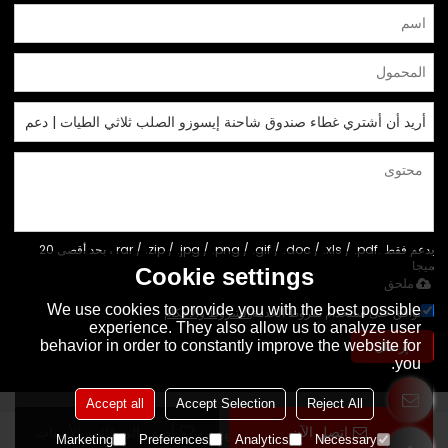
يدعم فقط .rar / .zip / .jpg / .png / .gif / .doc / .xls / .pdf ، بحد أقصى 20
ميجا
Cookie settings
ملحق
We use cookies to provide you with the best possible
توافق على استخدام شروط الخدمة,
الشروط والاحكام
experience. They also allow us to analyze user
إرسال
behavior in order to constantly improve the website for
you.
Accept all
Accept Selection
Reject All
اتصل الآن
أضف إلى قائمة الأمنيات
Copyright © 2026
Foshan Shunde Yoto Auto Parts Co., Ltd
Support
Marketing
Preferences
Analytics
Necessary