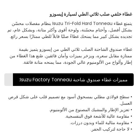
غطاء خلفي صلب ثلاثي الطي لسيارة إيسوزو
يتمتع غطاء Isuzu Tri-Fold Hard Tonneau بنظام مفصلات محسّن
بشكل أفضل، وأختام محسّنة، ولوحة أقوى وأكثر متانة، وبشكل عام، تم
تجديده بشكل كبير مما يمنحك غطاءً صلبًا قابلاً للطي ممتازًا بسعر رائع.
غطاء صندوق الشاحنة الصلب ثلاثي الطي من إيسوزو يتميز بقيمة
ممتازة مقابل سعره، ويزخر بميزات وأمان فائقين. صُنع هذا الغطاء من
إطار وألواح من الألومنيوم عالي الجودة، مما يمنحه متانة فائقة.
مميزات غطاء صندوق شاحنة Isuzu Factory Tonneau:
• سطح فولاذي مطلي بمسحوق أسود مع تصميم قلب على شكل قرص
العسل.
• تعزيز الإطار والمشبك المصنوع من الألومنيوم.
• مقاومة عالية للأشعة فوق البنفسجية.
• مقاومة مثالية للماء وبدون درزات.
• لا حاجة لتركيب الحفر.