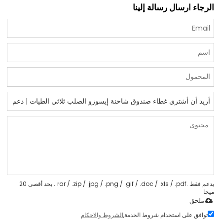
الرجاء ارسال رسالة إلينا
يدعم فقط .rar / .zip / .jpg / .png / .gif / .doc / .xls / .pdf ، بحد أقصى 20
ميجا
ملحق
توافق على استخدام شروط الخدمة,
الشروط والاحكام