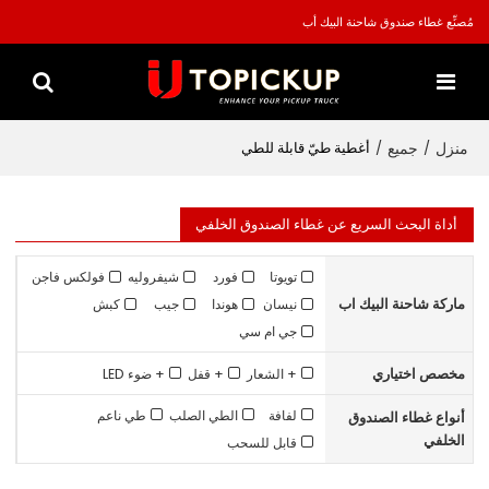
مُصنِّع غطاء صندوق شاحنة البيك أب
منزل
جميع
/
/
أغطية طيّ قابلة للطي
أداة البحث السريع عن غطاء الصندوق الخلفي
تويوتا
فورد
شيفروليه
فولكس فاجن
ماركة شاحنة البيك اب
نيسان
هوندا
جيب
كبش
جي ام سي
مخصص اختياري
+ الشعار
+ قفل
+ ضوء LED
لفافة
الطي الصلب
طي ناعم
أنواع غطاء الصندوق
الخلفي
قابل للسحب