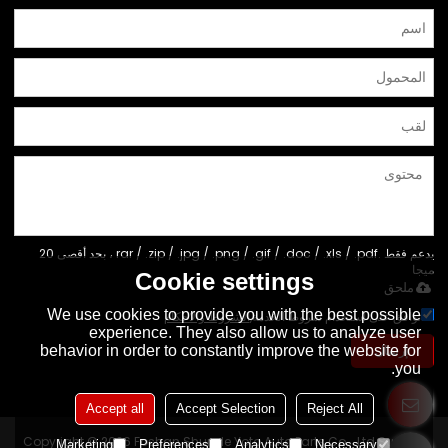
يدعم فقط .rar / .zip / .jpg / .png / .gif / .doc / .xls / .pdf ، بحد أقصى 20
ميجا
Cookie settings
ملحق
We use cookies to provide you with the best possible
توافق على استخدام شروط الخدمة,
الشروط والاحكام
experience. They also allow us to analyze user
إرسال
behavior in order to constantly improve the website for
you.
Accept all
Accept Selection
Reject All
Copyright © 2026
Foshan Shunde Yoto Auto Parts Co., Ltd
Support
Marketing
Preferences
Analytics
Necessary