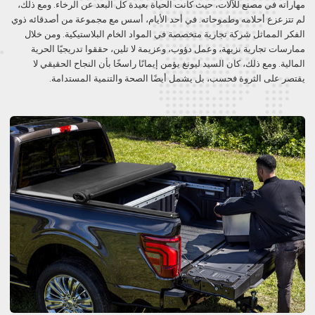
مهاراته في مصنع للآلات، حيث كانت الحياة بعيدة كل البعد عن الرخاء. ومع ذلك،
لم تتزعزع أحلامه وطموحاته. في أحد الأيام، أسس مع مجموعة من أصدقائه ذوي
الفكر المماثل شركة تجارية متخصصة في المواد الخام البلاستيكية. ومن خلال
ممارسات تجارية نزيهة، وعمل دؤوب، وعزيمة لا تلين، حققوا تدريجيًا الحرية
المالية. ومع ذلك، كان السيد ليونغ يؤمن إيمانًا راسخًا بأن النجاح الحقيقي لا
يقتصر على الثروة فحسب، بل يشمل أيضًا الصحة والتنمية المستدامة.