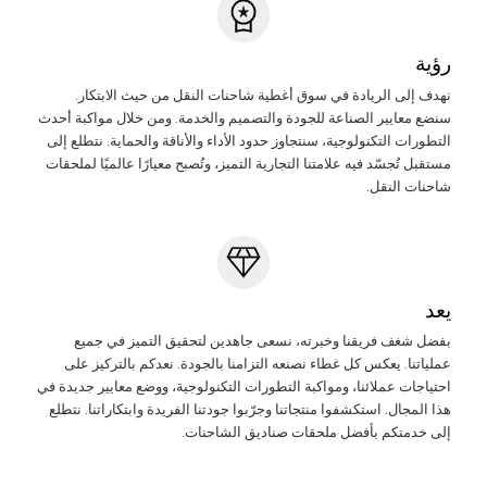
رؤية
نهدف إلى الريادة في سوق أغطية شاحنات النقل من حيث الابتكار.
سنضع معايير الصناعة للجودة والتصميم والخدمة. ومن خلال مواكبة أحدث
التطورات التكنولوجية، سنتجاوز حدود الأداء والأناقة والحماية. نتطلع إلى
مستقبل تُجسّد فيه علامتنا التجارية التميز، وتُصبح معيارًا عالميًا لملحقات
شاحنات النقل.
يعد
بفضل شغف فريقنا وخبرته، نسعى جاهدين لتحقيق التميز في جميع
عملياتنا. يعكس كل غطاء نصنعه التزامنا بالجودة. نعدكم بالتركيز على
احتياجات عملائنا، ومواكبة التطورات التكنولوجية، ووضع معايير جديدة في
هذا المجال. استكشفوا منتجاتنا وجرّبوا جودتنا الفريدة وابتكاراتنا. نتطلع
إلى خدمتكم بأفضل ملحقات صناديق الشاحنات.