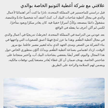
علاقتي مع شركة أغطية التونيو الخاصة بوالدي
قبل دراستي للماجستير في المملكة المتحدة، نادرًا ما كنت أُعر اهتمامًا لأعمال
والدي في مجال أغطية شاحنات البيك أب. كنتُ أعتقد أنه شخصيةٌ جادةٌ وغامضة،
مشغولٌ دائمًا بمصنعه، وكأنّ أسرارًا خفيةً فيه. كان يغادر مبكرًا ويعود متأخرًا،
لكنني لم أكن أعرف ما يفعله في الواقع.
بعد عودتي من الدراسة في المملكة المتحدة، انخرطتُ تدريجيًا في أعمال والدي
في مجال أغطية الطُعم. وهذا ما عزز لديّ فهمًا أعمق للصعوبات التي واجهها في
بناء الشركة من الصفر، ومدى الجهد الذي بذله لتغيير مصير عائلتنا. مع مرور
الوقت، ازداد اهتمامي بصناعة أغطية الطُعم، وبدأتُ أكوّن منظوري الخاص حول
هذا المجال. واليوم، أفخر أيضًا بشغفي بشاحنات البيك أب، وأختبر منتجاتنا على
شاحنتي الخاصة، بهدف ضمان أن كل غطاء يُغادر مصنعنا يُلبي توقعات مالكيه،
ويضمن لهم السلامة والراحة على الطريق.