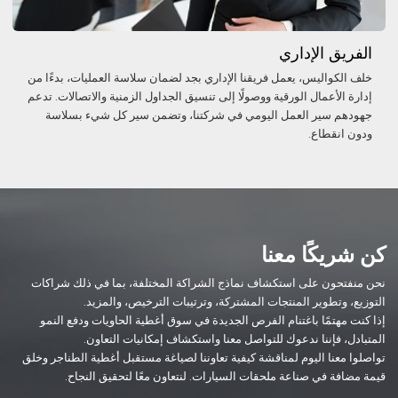
الفريق الإداري
خلف الكواليس، يعمل فريقنا الإداري بجد لضمان سلاسة العمليات، بدءًا من
إدارة الأعمال الورقية ووصولًا إلى تنسيق الجداول الزمنية والاتصالات. تدعم
جهودهم سير العمل اليومي في شركتنا، وتضمن سير كل شيء بسلاسة
ودون انقطاع.
كن شريكًا معنا
نحن منفتحون على استكشاف نماذج الشراكة المختلفة، بما في ذلك شراكات
التوزيع، وتطوير المنتجات المشتركة، وترتيبات الترخيص، والمزيد.
إذا كنت مهتمًا باغتنام الفرص الجديدة في سوق أغطية الحاويات ودفع النمو
المتبادل، فإننا ندعوك للتواصل معنا واستكشاف إمكانيات التعاون.
تواصلوا معنا اليوم لمناقشة كيفية تعاوننا لصياغة مستقبل أغطية الطناجر وخلق
قيمة مضافة في صناعة ملحقات السيارات. لنتعاون معًا لتحقيق النجاح.