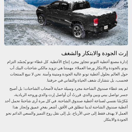
إرث الجودة والابتكار والشغف
إدارة مصنع أغطية التونو تتجاوز مجرد إنتاج الأغطية. كل غطاء تونو يُجسّد التزام
يوتو بالجودة والابتكار ورضا العملاء. مهمتنا هي تزويد مالكي شاحنات البيك أب
حول العالم بحلول أغطية تونو عالية الجودة ومتينة وآمنة. نحن لا نبيع المنتجات
فحسب، بل نتشارك شغف الحياة والتفاني في حرفتنا.
لم يعد غطاء صندوق الشاحنة مجرد وسيلة حماية لأصحاب الشاحنات؛ بل أصبح
جسر تواصل بيني وبين والدي. قررتُ أن أواصل إرث والدي وروحه الريادية،
مُكرّسًا نفسي لصناعة أغطية صندوق الشاحنة. في كل مرة أرى شاحنةً تحمل أحد
أغطية صندوق الشاحنة لدينا تنطلق في الأفق، أشعر بفخرٍ عميق وإنجاز. هذا
العمل لا يهدف فقط إلى جني الأرباح، بل إلى نقل روح التميز والسعي الدائم نحو
الجودة والابتكار.