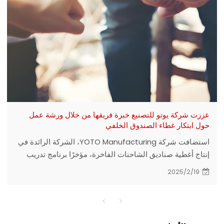
عززت شركة يوتو للتصنيع خبرة فريقها من خلال ورشة عمل
حول ابتكار غطاء الصندوق الخلفي
استضافت شركة YOTO Manufacturing، الشركة الرائدة في
إنتاج أغطية صناديق الشاحنات الفاخرة، مؤخرًا برنامج تدريب
داخلي مكثف يركز على ابتكار التصميم وضمان الجودة.
2025/2/19