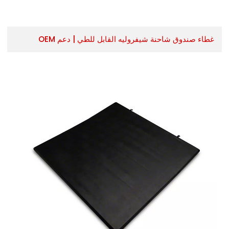
غطاء صندوق شاحنة شيفروليه القابل للطي | دعم OEM