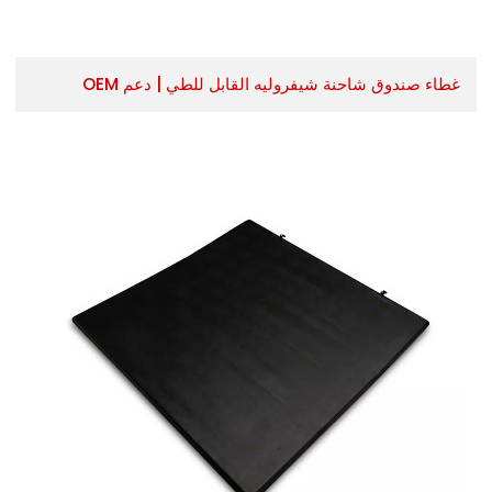
غطاء صندوق شاحنة شيفروليه القابل للطي | دعم OEM