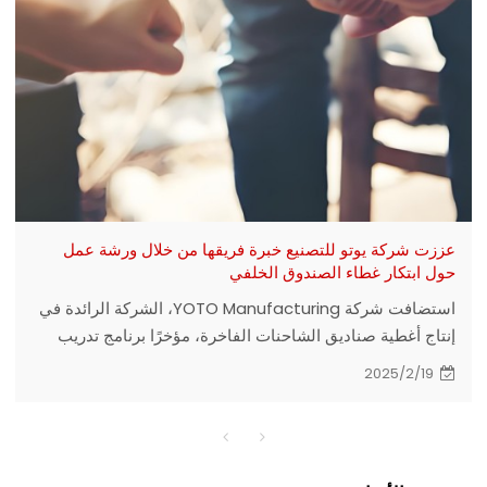
عززت شركة يوتو للتصنيع خبرة فريقها من خلال ورشة عمل
حول ابتكار غطاء الصندوق الخلفي
استضافت شركة YOTO Manufacturing، الشركة الرائدة في
إنتاج أغطية صناديق الشاحنات الفاخرة، مؤخرًا برنامج تدريب
داخلي مكثف يركز على ابتكار التصميم وضمان الجودة.
2025/2/19