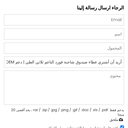
الرجاء ارسال رسالة إلينا
يدعم فقط .rar / .zip / .jpg / .png / .gif / .doc / .xls / .pdf ، بحد أقصى 20
ميجا
ملحق
توافق على استخدام شروط الخدمة,
الشروط والاحكام