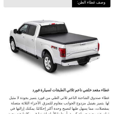
وصف غطاء الطن:
غطاء مقعد خلفي ناعم ثلاثي الطبقات لسيارة فورد
غطاء صندوق الشاحنة الناعم ثلاثي الطي من فورد يتميز بجودة لا مثيل
لها. يتميز بفينيل مزدوج الجوانب مقاوم للتمزق. الأجزاء الثلاثة متصلة
بمفصلات، مما يسهل طيها لتصبح وحدة أكثر إحكامًا. يمكنك إزالتها في
ثوانٍ عند وجود حمولة كبيرة، أو طيها للأمام لتثبيتها في مكانها عند وجود