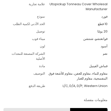
Utopickup Tonneau Cover Wholesal
علامة تجارية
Manufacturer
فورد
نموذج
10 قطع
الحد الأدنى لكمية الطلب
20 يومًا
توصيل
قوانغتشو، شنتشن
ميناء فوب
أسود
لون
نعم
الشركة المصنعة للمعدات
الأصلية
قماش الفينيل
مادة
مقاوم للماء، مقاوم للعفن، مقاوم للأشعة فوق
التوصيف
البنفسجية، مقاوم للغبار
L/C, D/A, D/P, Western Union
طريقة الدفع
معلومات مفصلة