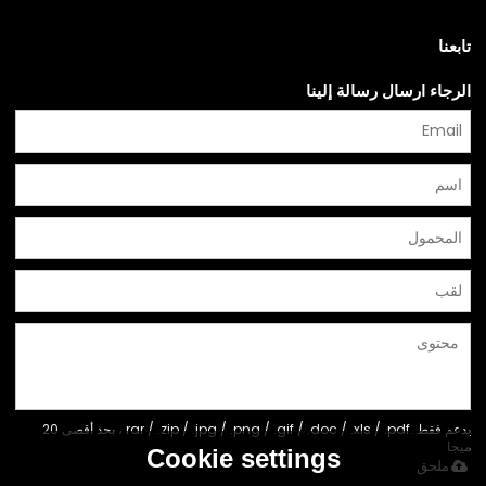
تابعنا
الرجاء ارسال رسالة إلينا
يدعم فقط .rar / .zip / .jpg / .png / .gif / .doc / .xls / .pdf ، بحد أقصى 20
ميجا
Cookie settings
ملحق