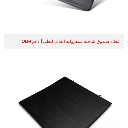
غطاء صندوق شاحنة شيفروليه القابل للطي | دعم OEM