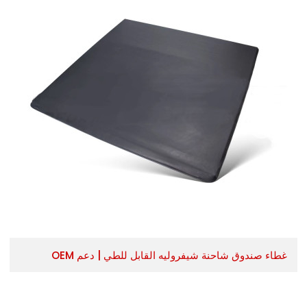
غطاء صندوق شاحنة شيفروليه القابل للطي | دعم OEM