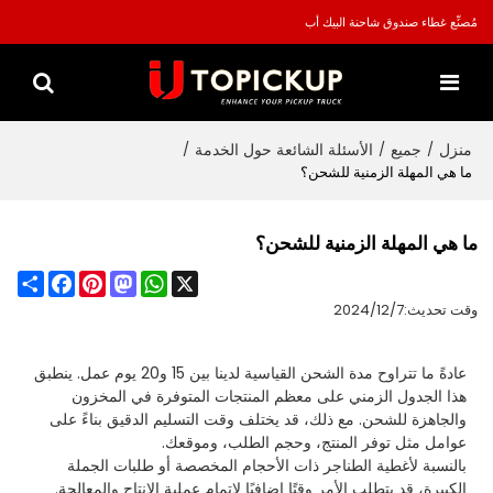
مُصنِّع غطاء صندوق شاحنة البيك أب
منزل
جميع
الأسئلة الشائعة حول الخدمة
/
/
/
ما هي المهلة الزمنية للشحن؟
ما هي المهلة الزمنية للشحن؟
Share
Facebook
Pinterest
Mastodon
WhatsApp
X
وقت تحديث:
2024/12/7
عادةً ما تتراوح مدة الشحن القياسية لدينا بين 15 و20 يوم عمل. ينطبق
هذا الجدول الزمني على معظم المنتجات المتوفرة في المخزون
والجاهزة للشحن. مع ذلك، قد يختلف وقت التسليم الدقيق بناءً على
عوامل مثل توفر المنتج، وحجم الطلب، وموقعك.
بالنسبة لأغطية الطناجر ذات الأحجام المخصصة أو طلبات الجملة
الكبيرة، قد يتطلب الأمر وقتًا إضافيًا لإتمام عملية الإنتاج والمعالجة.