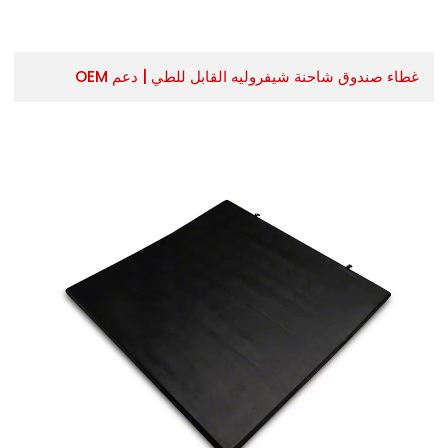
غطاء صندوق شاحنة شيفروليه القابل للطي | دعم OEM