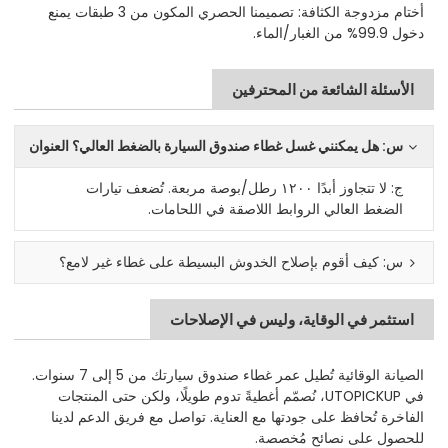
‌أختام مزدوجة الكثافة‌: تصميمنا الحصري المكون من 3 طبقات يمنع
دخول 99.9% من الغبار/الماء.
الأسئلة الشائعة من المحترفين
س: هل يمكنني غسل غطاء صندوق السيارة بالضغط العالي؟ العنوان
ج: لا تتجاوز أبدًا ١٢٠٠ رطل/بوصة مربعة. تُضعف تيارات
الضغط العالي الروابط اللاصقة في اللحامات.
س: كيف أقوم بإصلاح الخدوش البسيطة على غطاء غير لامع؟
استثمر في الوقاية، وليس في الإصلاحات
الصيانة الوقائية تُطيل عمر غطاء صندوق سيارتك من 5 إلى 7 سنوات.
في UTOPICKUP، نُصمّم أغطيةً تدوم طويلًا، ولكن حتى المنتجات
الفاخرة تُحافظ على جودتها مع العناية. تواصل مع فريق الدعم لدينا
للحصول على نصائح مُخصصة.