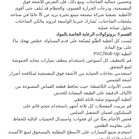
وتحسين جمالية الشاحنات. ومع ذلك، فإن التعرض للأشعة فوق
البنفسجية، ودرجات الحرارة القصوى، والحطام قد يُتلف حتى أقوى
الأغطية. بصفتنا شركة مصنعة تتمتع بخبرة تزيد عن 15 عامًا في صناعة
ملحقات الشاحنات، نُشارك خبرتنا الواسعة لتزويد مالكي الشاحنات
بحلول صيانة عملية.
القسم 1: بروتوكولات الرعاية الخاصة بالمواد
ليست كل أغطية الطُنُو مُصنّعة على قدم المساواة. خصّص نهجك بناءً
على نوع المادة:
أغطية PVC/Roll-Up
قم بالتنظيف كل أسبوعين باستخدام منظف سيارات محايد الحموضة
لمنع التشقق.
استخدمي بخاخات الحماية من الأشعة فوق البنفسجية لمكافحة أضرار
أشعة الشمس.
تجنب الأدوات الكاشطة؛ حيث تحافظ قطعة القماش المصنوعة من
الألياف الدقيقة على الطبقة المضادة للخدش.
أغطية ألومنيوم صلبة قابلة للطي
قم بتزييت المفصلات كل ثلاثة أشهر باستخدام شحم قائم على
السيليكون لضمان التشغيل السلس.
فحص الأختام بحثًا عن أي فجوات؛ واستبدال الحشيات البالية للحفاظ
على مقاومة الطقس.
استخدم شمع السيارات على الأسطح المطلية بالمسحوق لمنع الأكسدة.
أغطية قابلة للسحب