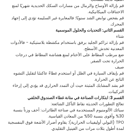
قم بإزالة الأوساخ والرمال من مسارات السكك الحديدية شهريًا لمنع
الاختناقات الميكانيكية.
قم بفحص نوابض الشد سنويًا؛ فالمعايرة غير السليمة تؤدي إلى إجهاد
المحرك.
القسم الثاني: التحديات والحلول الموسمية
شتاء
قم بإزالة تراكم الجليد برفق باستخدام مكشطة بلاستيكية - فالأدوات
المعدنية تخدش الأسطح.
ضع مرطب المطاط على الأختام لمنع هشاشة المطاط في درجات
الحرارة تحت الصفر.
صيف
قم بإيقاف السيارة في الظل أو استخدم غطاءً عاكسًا لتقليل التشوه
الناتج عن الحرارة.
قم بشد المشابك المثبتة حيث أن التمدد الحراري قد يؤدي إلى إرخاء
التركيبات.
القسم 3: ابتكارات الصناعة في متانة غطاء الصندوق الخلفي
تعالج التطورات الحديثة نقاط التآكل الشائعة:
سبائك الألومنيوم المستخدمة في صناعة الطائرات: أخف وزناً بنسبة
30% وأقوى بنسبة 50% من المعادن القياسية.
‌TPO (البولي أوليفينات الحرارية)‌: يقاوم أضرار الأشعة فوق البنفسجية
لمدة أطول بثلاث مرات من الفينيل التقليدي.