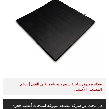
غطاء صندوق شاحنة شيفروليه ناعم ثلاثي الطي | يدعم
المصنعين الأصليين
هل تبحث عن شركة مصنعة موثوقة لمنتجات أغطية حجرة