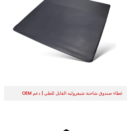
غطاء صندوق شاحنة شيفروليه القابل للطي | دعم OEM