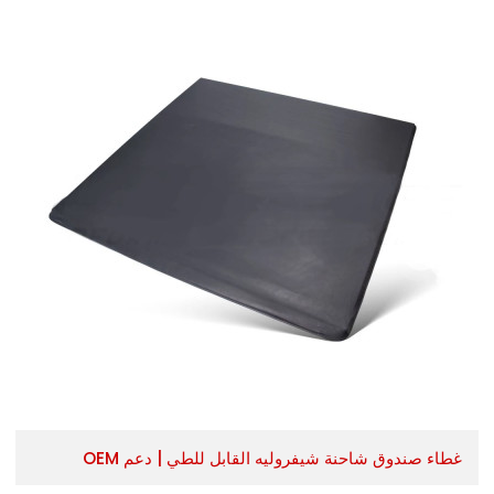
غطاء صندوق شاحنة شيفروليه القابل للطي | دعم OEM