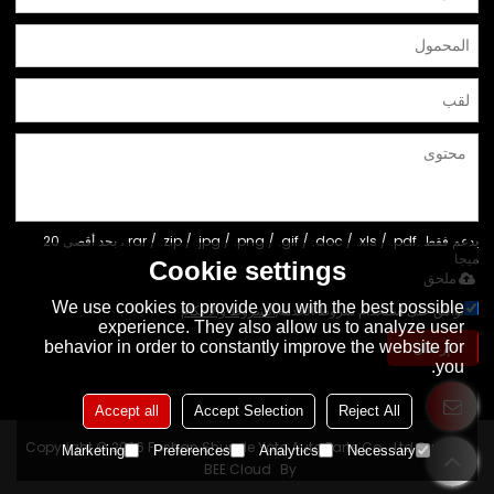
يدعم فقط .rar / .zip / .jpg / .png / .gif / .doc / .xls / .pdf ، بحد أقصى 20
ميجا
Cookie settings
ملحق
We use cookies to provide you with the best possible
توافق على استخدام شروط الخدمة,
الشروط والاحكام
experience. They also allow us to analyze user
behavior in order to constantly improve the website for
إرسال
you.
Accept all
Accept Selection
Reject All
Copyright © 2026
Foshan Shunde Yoto Auto Parts Co., Ltd
Support
Marketing
Preferences
Analytics
Necessary
BEE Cloud
By