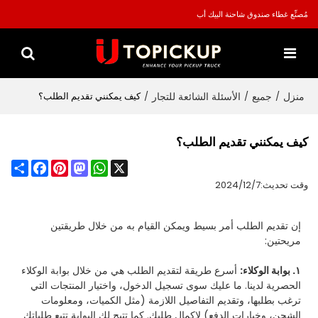
مُصنِّع غطاء صندوق شاحنة البيك أب
منزل
جميع
الأسئلة الشائعة للتجار
/
/
/
كيف يمكنني تقديم الطلب؟
كيف يمكنني تقديم الطلب؟
Share
Facebook
Pinterest
Mastodon
WhatsApp
X
وقت تحديث:
2024/12/7
إن تقديم الطلب أمر بسيط ويمكن القيام به من خلال طريقتين
مريحتين:
١. بوابة الوكلاء:
أسرع طريقة لتقديم الطلب هي من خلال بوابة الوكلاء
الحصرية لدينا. ما عليك سوى تسجيل الدخول، واختيار المنتجات التي
ترغب بطلبها، وتقديم التفاصيل اللازمة (مثل الكميات، ومعلومات
الشحن، وخيارات الدفع) لإكمال طلبك. كما تتيح لك البوابة تتبع طلباتك