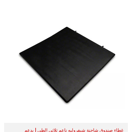
غطاء صندوق شاحنة شيفروليه ناعم ثلاثي الطي | يدعم