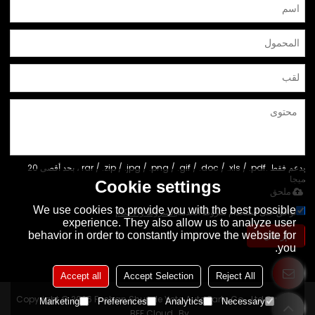
يدعم فقط .rar / .zip / .jpg / .png / .gif / .doc / .xls / .pdf ، بحد أقصى 20
ميجا
Cookie settings
ملحق
We use cookies to provide you with the best possible
توافق على استخدام شروط الخدمة,
الشروط والاحكام
experience. They also allow us to analyze user
إرسال
behavior in order to constantly improve the website for
you.
Accept all
Accept Selection
Reject All
Copyright © 2026
Foshan Shunde Yoto Auto Parts Co., Ltd
Support
Marketing
Preferences
Analytics
Necessary
BEE Cloud
By