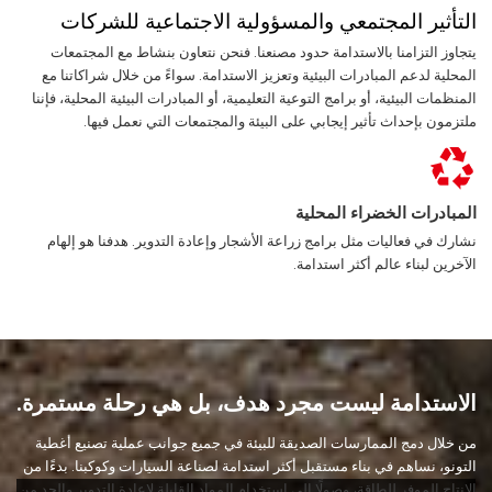
التأثير المجتمعي والمسؤولية الاجتماعية للشركات
يتجاوز التزامنا بالاستدامة حدود مصنعنا. فنحن نتعاون بنشاط مع المجتمعات
المحلية لدعم المبادرات البيئية وتعزيز الاستدامة. سواءً من خلال شراكاتنا مع
المنظمات البيئية، أو برامج التوعية التعليمية، أو المبادرات البيئية المحلية، فإننا
ملتزمون بإحداث تأثير إيجابي على البيئة والمجتمعات التي نعمل فيها.
المبادرات الخضراء المحلية
نشارك في فعاليات مثل برامج زراعة الأشجار وإعادة التدوير. هدفنا هو إلهام
الآخرين لبناء عالم أكثر استدامة.
الاستدامة ليست مجرد هدف، بل هي رحلة مستمرة.
من خلال دمج الممارسات الصديقة للبيئة في جميع جوانب عملية تصنيع أغطية
التونو، نساهم في بناء مستقبل أكثر استدامة لصناعة السيارات وكوكبنا. بدءًا من
الإنتاج الموفر للطاقة، وصولًا إلى استخدام المواد القابلة لإعادة التدوير والحد من