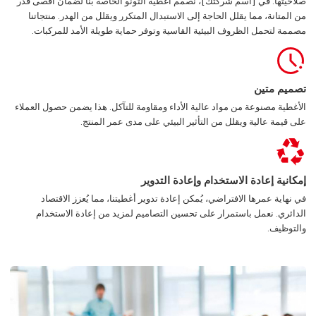
صلاحيتها. في [اسم شركتك]، نصمم أغطية التونو الخاصة بنا لضمان أقصى قدر
من المتانة، مما يقلل الحاجة إلى الاستبدال المتكرر ويقلل من الهدر. منتجاتنا
مصممة لتحمل الظروف البيئية القاسية وتوفر حماية طويلة الأمد للمركبات.
تصميم متين
الأغطية مصنوعة من مواد عالية الأداء ومقاومة للتآكل. هذا يضمن حصول العملاء
على قيمة عالية ويقلل من التأثير البيئي على مدى عمر المنتج.
إمكانية إعادة الاستخدام وإعادة التدوير
في نهاية عمرها الافتراضي، يُمكن إعادة تدوير أغطيتنا، مما يُعزز الاقتصاد
الدائري. نعمل باستمرار على تحسين التصاميم لمزيد من إعادة الاستخدام
والتوظيف.