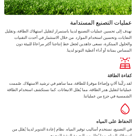
عمليات التصنيع المستدامة
نهدف إلى تحسين عمليات التصنيع لدينا باستمرار لتقليل استهلاك الطاقة، وتقليل
النفايات، وتحسين استخدام الموارد. من خلال الاستثمار في أحدث التقنيات
والحلول المبتكرة، نسعى جاهدين لجعل خط إنتاجنا أكثر مراعاةً للبيئة دون
المساس بمتانة أو أداء أغطية التونو لدينا.
كفاءة الطاقة
لقد ركّبنا آلاتٍ وإضاءةً موفرةً للطاقة، مما ساهم في ترشيد الاستهلاك. صُممت
عملياتنا لتقليل هدر الطاقة، مما يُقلل الانبعاثات. كما نستكشف استخدام الطاقة
الشمسية في جزءٍ من عملياتنا.
الحفاظ على المياه
في التصنيع، نستخدم أساليب توفير المياه. نظام إعادة التدوير لدينا يُقلل من
استهلاك المياه، مما يُقلل من البصمة البيئية للمصنع.