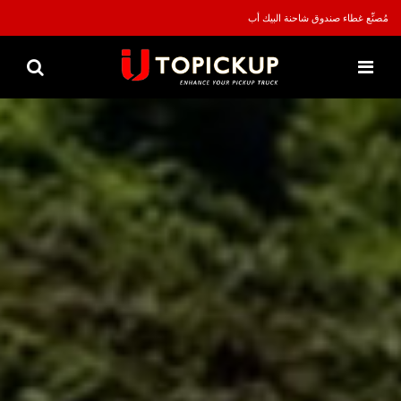
مُصنِّع غطاء صندوق شاحنة البيك أب