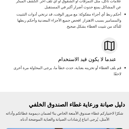
علامات تآكل، مثل التمزقات أو الشقوق أو أي تلف آخر. الكشف المبكر
عن المشاكل يمنع حدوث أضرار أكبر في المستقبل.
أحكم ربط أي أجزاء مفكوكة: مع مرور الوقت، قد ترتخي أدوات التثبيت
والمسامير بسبب الاهتزاز. افحص جميع الأجزاء المعدنية وأحكم ربطها
للتأكد من تثبيت الغطاء بشكل صحيح.
عندما لا يكون قيد الاستخدام
قم بلف الغطاء أو تخزينه بعناية، حدث خطأ ما، يرجى المحاولة مرة أخرى
لاحقًا.
دليل صيانة ورعاية غطاء الصندوق الخلفي
شكرًا لاختياركم غطاء صندوق الأمتعة الخاص بنا! لضمان ديمومة غطائكم وأدائه
الأمثل، يُرجى اتباع إرشادات الصيانة والعناية الموضحة أدناه.