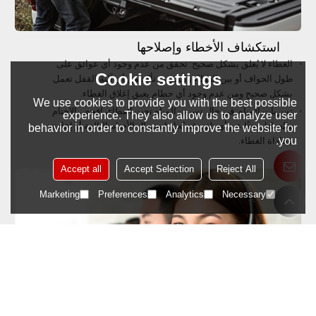
استكشاف الأخطاء وإصلاحها
الغطاء لا يُغلق بشكل صحيح: تحقق من عدم وجود أي عوائق على
Cookie settings
طول الحواف أو بين الغطاء والسرير. تأكد من أن آلية القفل تعمل
بشكل صحيح ومن عدم وجود أي حطام يعيق إغلاق الغطاء.
We use cookies to provide you with the best possible
تسربات المياه: في حال تسرب المياه تحت الغطاء، افحص الأختام
experience. They also allow us to analyze user
والعوازل بحثًا عن أي تلف. قد يُحل استبدال الأختام التالفة أو إعادة
behavior in order to constantly improve the website for
محاذاة الغطاء.
you.
Accept all
Accept Selection
Reject All
Marketing
Preferences
Analytics
Necessary