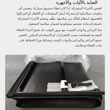
العناية بالآليات والأجهزة
افحص الأجزاء المتحركة: إذا كان غطاء صندوق سيارتك يتضمن أي
مكونات ميكانيكية أو متحركة (مثل المفصلات أو الأقفال أو المزالج)،
فافحصها بانتظام للتأكد من سلامتها. نظّف وشحم الأجزاء المتحركة
باستخدام مادة تشحيم سيليكونية لضمان سلاسة التشغيل.
شدّ البراغي وأدوات التثبيت: مع مرور الوقت، قد تصبح أجزاء الغطاء
المعدنية فضفاضة بسبب الاهتزازات أو الاستخدام المتكرر. افحص
جميع البراغي والبراغي وأدوات التثبيت وشدّها دوريًا للحفاظ على
ثبات الغطاء وسلامته.