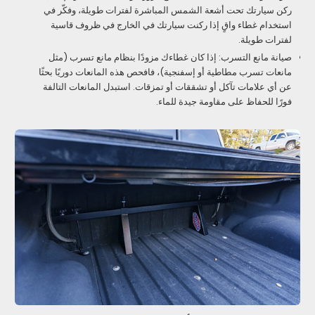
ركن سيارتك تحت أشعة الشمس المباشرة لفترات طويلة، وفكّر في
استخدام غطاء واقٍ إذا ركنت سيارتك في الخارج في ظروف قاسية
لفترات طويلة.
صيانة مانع التسرب: إذا كان غطاءك مزودًا بنظام مانع تسرب (مثل
مانعات تسرب مطاطية أو إسفنجية)، فافحص هذه المانعات دوريًا بحثًا
عن أي علامات تآكل أو تشققات أو تمزقات. استبدل المانعات التالفة
فورًا للحفاظ على مقاومة جيدة للماء.