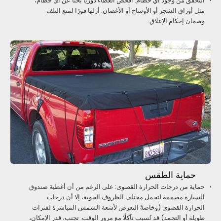
التحقق من وجود أي حطام: افحص الغطاء دوريًا بحثًا عن أي حطام،
مثل أوراق الشجر أو الأوساخ أو الأغصان. أزلها فورًا لمنع التلف
وضمان إحكام الإغلاق.
حماية الطقس
حماية من درجات الحرارة القصوى: على الرغم من أن أغطية صندوق
السيارة مصممة لتحمل مختلف الظروف الجوية، إلا أن درجات
الحرارة القصوى (وخاصةً التعرض لأشعة الشمس المباشرة لفترات
طويلة أو التجمد) قد تُسبب تآكلًا مع مرور الوقت. تجنب، قدر الإمكان،